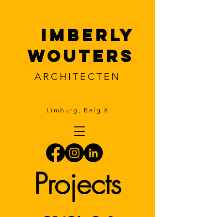
k
imberly
wouters
ARCHITECTEN
Limburg, België
Projects