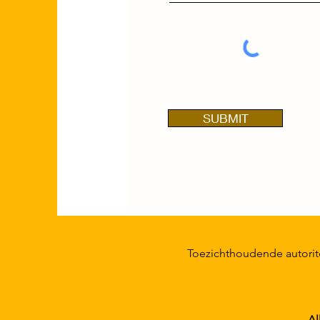
SUBMIT
Toezichthoudend
Al