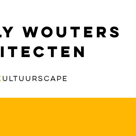
ly wouters
itecten
K
ultuurscape