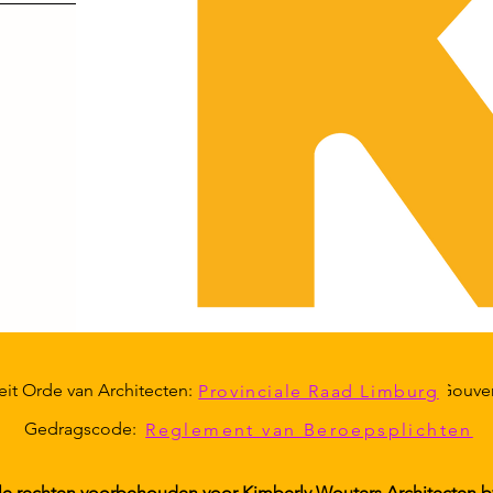
e autoriteit Orde van Architecten:
Gouver
Provinciale Raad Limburg
Gedragscode:
Reglement van Beroepsplichten
le rechten voorbehouden voor Kimberly Wouters Architecten b