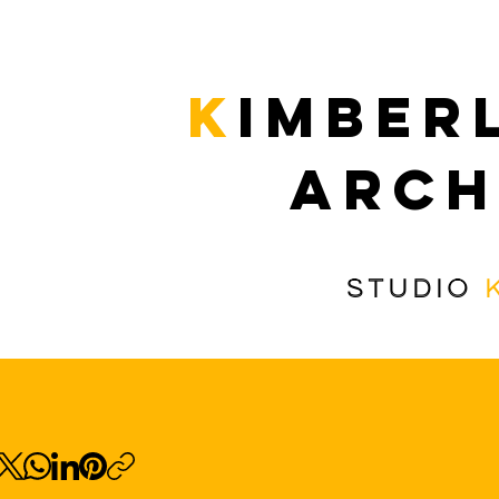
k
imber
arch
studio