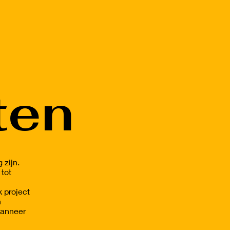
ten
 zijn.
 tot
k project
n
Wanneer