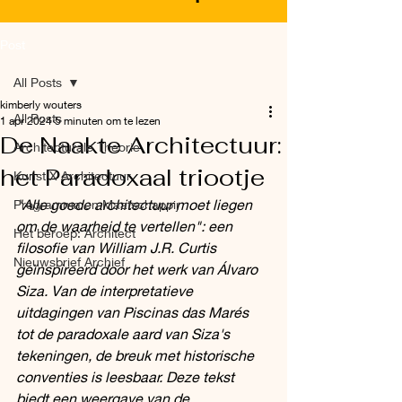
Post
All Posts
kimberly wouters
All Posts
1 apr 2024
5 minuten om te lezen
De Naakte Architectuur:
Architecturale Theorie
het Paradoxaal triootje
Kunst X Architectuur
"Alle goede architectuur moet liegen 
Programma en Maatschappij
om de waarheid te vertellen": een 
Het beroep: Architect
filosofie van William J.R. Curtis 
Nieuwsbrief Archief
geïnspireerd door het werk van Álvaro 
Siza. Van de interpretatieve 
uitdagingen van Piscinas das Marés 
tot de paradoxale aard van Siza's 
tekeningen, de breuk met historische 
conventies is leesbaar. Deze tekst 
biedt een weergave van de 