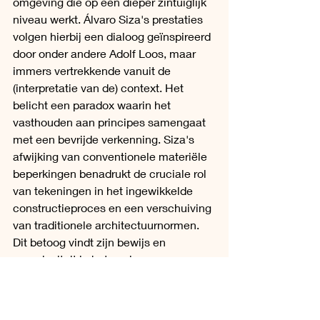
omgeving die op een dieper zintuiglijk 
niveau werkt. Álvaro Siza's prestaties 
volgen hierbij een dialoog geïnspireerd 
door onder andere Adolf Loos, maar 
immers vertrekkende vanuit de 
(interpretatie van de) context. Het 
belicht een paradox waarin het 
vasthouden aan principes samengaat 
met een bevrijde verkenning. Siza's 
afwijking van conventionele materiële 
beperkingen benadrukt de cruciale rol 
van tekeningen in het ingewikkelde 
constructieproces en een verschuiving 
van traditionele architectuurnormen. 
Dit betoog vindt zijn bewijs en 
complexiteit in het werk van 
tijdsgenoten zoals Mendes Da Rocha 
waar het belang van de tektoniek 
primeert over de tekening. Het 