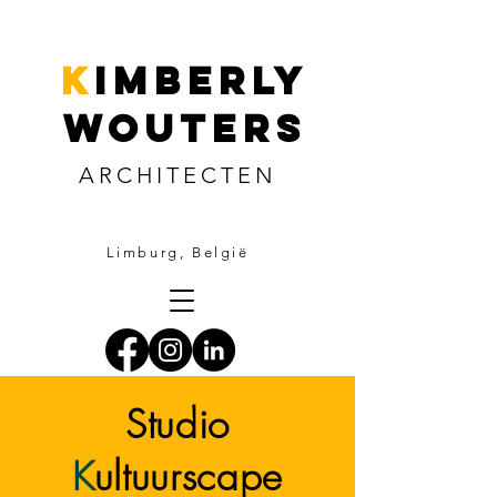
k
imberly
wouters
ARCHITECTEN
Limburg, België
Studio
K
ultuurscape