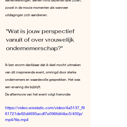
samenwerkingen: samen rond dezelfde tafel zitten, 
zowel in de mooie momenten als wanneer 
uitdagingen zich aandienen.
"Wat is jouw perspectief 
vanuit of over vrouwelijk 
ondernemerschap?"
Ik ben enorm dankbaar dat ik deel mocht uitmaken 
van dit inspirerende event, omringd door sterke 
ondernemers en waardevolle gesprekken. Het was 
een ervaring die bijblijft.
De aftermovie van het event volgt hieronder.
https://video.wixstatic.com/video/4a5137_f9
61721de92d4695acdf7e896fd44bc8/480p/
mp4/file.mp4