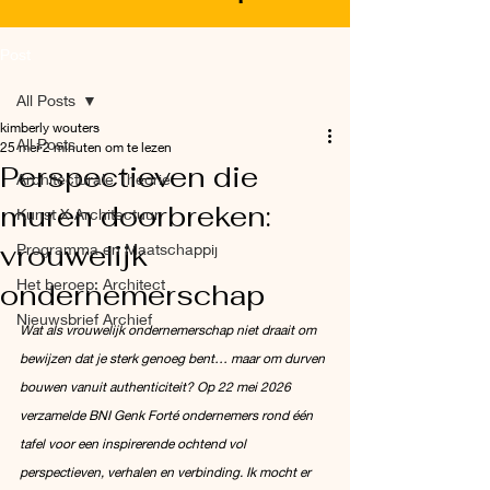
Post
All Posts
kimberly wouters
All Posts
25 mei
2 minuten om te lezen
Perspectieven die
Architecturale Theorie
muren doorbreken:
Kunst X Architectuur
vrouwelijk
Programma en Maatschappij
Het beroep: Architect
ondernemerschap
Nieuwsbrief Archief
Wat als vrouwelijk ondernemerschap niet draait om 
bewijzen dat je sterk genoeg bent… maar om durven 
bouwen vanuit authenticiteit? Op 22 mei 2026 
verzamelde BNI Genk Forté ondernemers rond één 
tafel voor een inspirerende ochtend vol 
perspectieven, verhalen en verbinding. Ik mocht er 