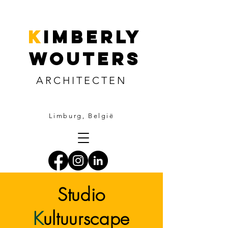
k
imberly
wouters
ARCHITECTEN
Limburg, België
Studio
K
ultuurscape