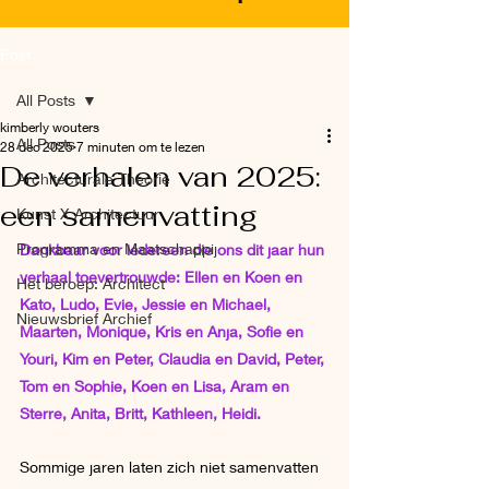
Post
All Posts
kimberly wouters
All Posts
28 dec 2025
7 minuten om te lezen
De verhalen van 2025:
Architecturale Theorie
een samenvatting
Kunst X Architectuur
Programma en Maatschappij
Dankbaar voor iedereen die ons dit jaar hun 
verhaal toevertrouwde: Ellen en Koen en 
Het beroep: Architect
Kato, Ludo, Evie, Jessie en Michael, 
Nieuwsbrief Archief
Maarten, Monique, Kris en Anja, Sofie en 
Youri, Kim en Peter, Claudia en David, Peter, 
Tom en Sophie, Koen en Lisa, Aram en 
Sterre, Anita, Britt, Kathleen, Heidi. 
Sommige jaren laten zich niet samenvatten 