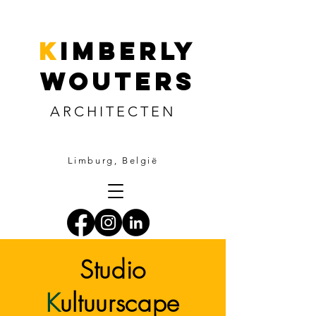
k
imberly
wouters
ARCHITECTEN
Limburg, België
Studio
K
ultuurscape