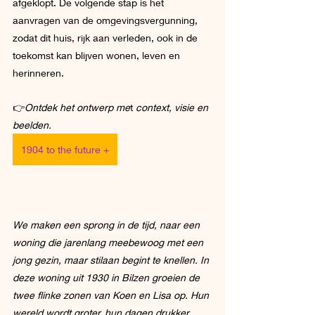
afgeklopt. De volgende stap is het 
aanvragen van de omgevingsvergunning, 
zodat dit huis, rijk aan verleden, ook in de 
toekomst kan blijven wonen, leven en 
herinneren.
👉
Ontdek het ontwerp me
t 
context, visie en 
beelden.
1904 to the future +
We maken een sprong in de tijd, naar een 
woning die jarenlang meebewoog met een 
jong gezin, maar stilaan begint te knellen. In 
deze woning uit 1930 in Bilzen groeien de 
twee flinke zonen van Koen en Lisa op. Hun 
wereld wordt groter, hun dagen drukker, 