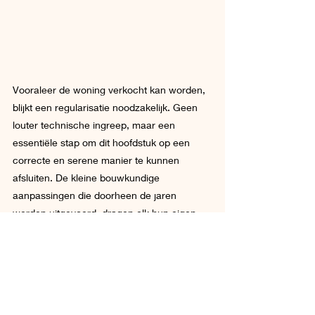
Vooraleer de woning verkocht kan worden, 
blijkt een regularisatie noodzakelijk. Geen 
louter technische ingreep, maar een 
essentiële stap om dit hoofdstuk op een 
correcte en serene manier te kunnen 
afsluiten. De kleine bouwkundige 
aanpassingen die doorheen de jaren 
werden uitgevoerd, dragen elk hun eigen 
herinnering en dienen met zorg 
geëvalueerd te worden.
We begeleiden Anita met geduld, 
helderheid en respect. Zodat ze met 